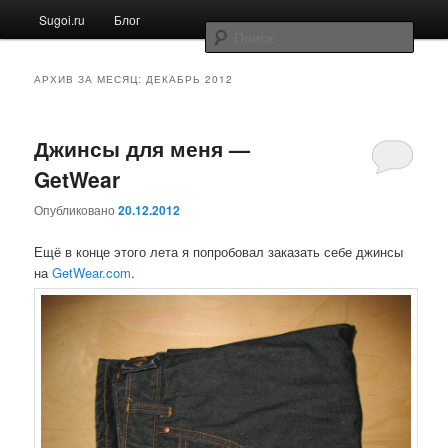
Главное меню
Sugoi.ru
Блог
Перейти к основному содержимому
Перейти к дополнительному содержимому
Поис
Блог на Sugoi.ru
АРХИВ ЗА МЕСЯЦ:
ДЕКАБРЬ 2012
Джинсы для меня —
GetWear
Опубликовано
20.12.2012
Ещё в конце этого лета я попробовал заказать себе джинсы
на
GetWear.com
.