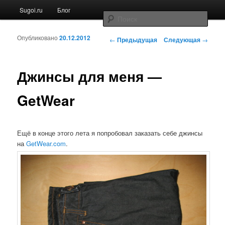
Главное меню
Sugoi.ru
Блог
Перейти к основному содержимому
Перейти к дополнительному содержимому
Поис
Опубликовано
20.12.2012
Навигация по записям
Блог на Sugoi.ru
←
Предыдущая
Следующая
→
Джинсы для меня —
GetWear
Ещё в конце этого лета я попробовал заказать себе джинсы
на
GetWear.com
.