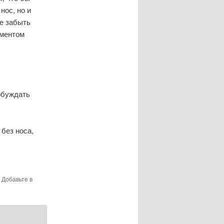
нос, но и
не забыть
ементом
обуждать
без носа,
. Добавьте в