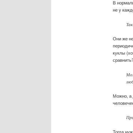
В нормаль
не у кажд
Так
Они же не
периодиче
куклы (х
сравнить
Мож
лю
Можно, а
человечес
При
Тогда ну