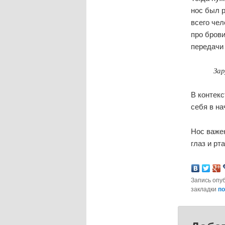
нос был р
всего чел
про бров
передачи
Зар
В контек
себя в на
Нос важен
глаз и рта
Запись опу
закладки
по