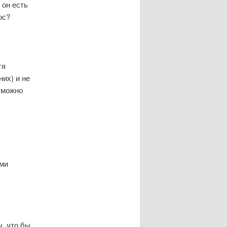
 он есть
ос?
тя
них) и не
 можно
ами
, что бы