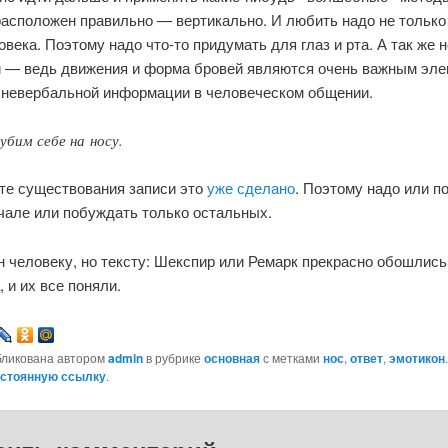
асположен правильно — вертикально. И любить надо не только 
овека. Поэтому надо что-то придумать для глаз и рта. А так же 
и — ведь движения и форма бровей являются очень важным эл
 невербальной информации в человеческом общении.
убим себе на носу.
сте существования записи это
уже сделано
. Поэтому надо или п
чале или побуждать только остальных.
 человеку, но тексту: Шекспир или Ремарк прекрасно обошлись 
, и их все поняли.
бликована автором
admin
в рубрике
основная
с метками
нос
,
ответ
,
эмотикон
стоянную ссылку
.