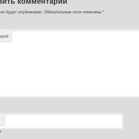
вить комментарий
 не будет опубликован.
Обязательные поля помечены
*
арий
*