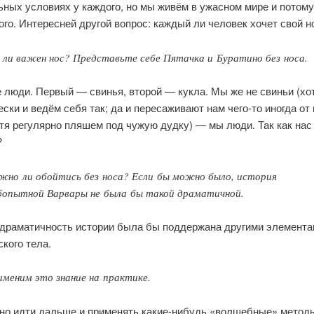
ных условиях у каждого, но мы живём в ужасном мире и потому
ого. Интересней другой вопрос: каждый ли человек хочет свой н
 ли важен нос? Представьте себе Пятачка и Буратино без носа.
 люди. Первый — свинья, второй — кукла. Мы же не свиньи (хо
ски и ведём себя так; да и пересаживают нам чего-то иногда от 
отя регулярно пляшем под чужую дудку) — мы люди. Так как нас
?
но ли обойтись без носа? Если бы можно было, история
бопытной Варвары не была бы такой драматичной.
 драматичность истории была бы поддержана другими элемент
кого тела.
меним это знание на практике.
жно идти дальше и применять какие-нибудь «волшебные» методы